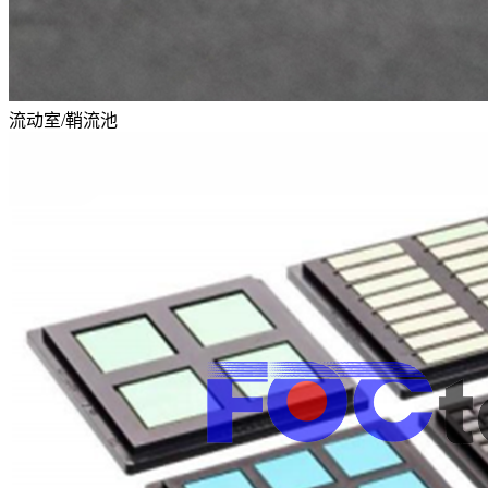
流动室/鞘流池